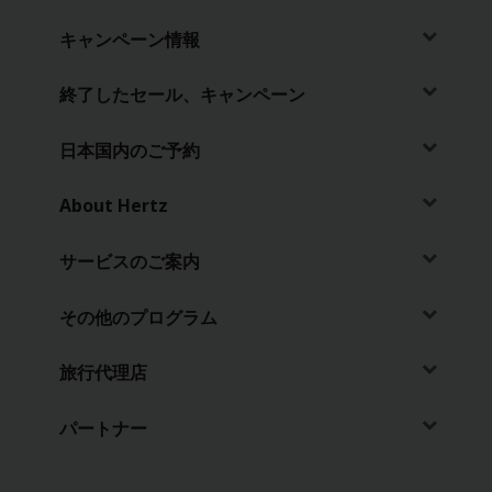
ン
ペ
キャンペーン情報
ー
ン
終了したセール、キャンペーン
情
報
日本国内のご予約
ハー
ツ
About Hertz
Gold
プラ
ス・
サービスのご案内
リワ
ーズ
その他のプログラム
入会
旅行代理店
JA/JP
パートナー
予
約・
料金