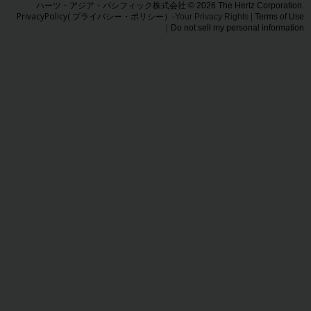
ハーツ・アジア・パシフィック株式会社 © 2026 The Hertz Corporation.
照会
PrivacyPolicy( プライバシー・ポリシー）
-Your Privacy Rights |
Terms of Use
｜
Do not sell my personal information
キ
ャ
ン
ペ
ー
ン
情
報
営
業
所
ハー
ツ
Gold
プラ
ス