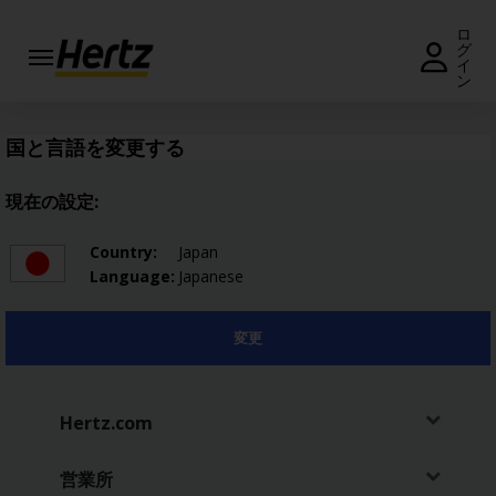
ロ
グ
イ
ン
予
約・
料金
国と言語を変更する
照会
現在の設定:
予約
の変
Country:
Japan
更・
Language:
Japanese
キャ
ンセ
ル
変更
営
業
所
Hertz.com
キ
営業所
ャ