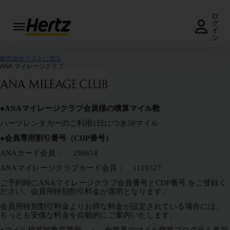
ロ
グ
イ
ン
予
約・
航空会社リストに戻る
料金
ANA マイレージクラブ
照会
予約
の変
●
ANAマイレージクラブ会員様の積算マイル数
更・
ハーツレンタカーのご利用1日につき50マイル
キャ
●
会員専用割引番号（CDP番号）
ンセ
ル
ANAカード会員： 298854
ANAマイレージクラブカード会員： 1119327
営
業
ご予約時にANAマイレージクラブ会員番号とCDP番号 をご登録く
ださい。会員用特別割引料金が適用となります。
所
会員用特別割引料金よりお得な料金が設定されている場合には、
キ
もっとも安価な料金を自動的にご案内いたします。
ャ