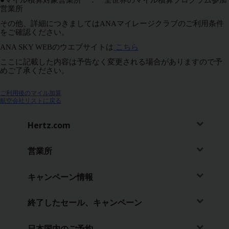
●マイル積算対象営業所 ： 全世界のマイル積算プログラム参加
ン
営業所
ペ
その他、詳細につきましてはANAマイレージクラブのご利用条件
ー
をご確認ください。
ン
情
ANA SKY WEBのウエブサイトは
こちら
報
ここに記載した内容は予告なく変更される場合がありますので予
めご了承ください。
ハー
ツ
ご利用後のマイル加算
Gold
航空会社リストに戻る
プラ
ス・
Hertz.com
リワ
ーズ
営業所
入会
JA/JP
キャンペーン情報
終了したセール、キャンペーン
予
約・
料金
日本国内のご予約