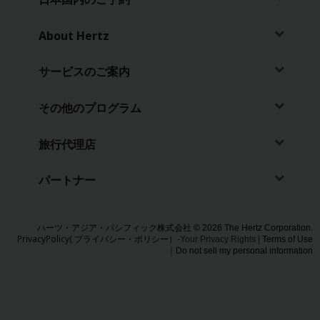
照会
About Hertz
キ
ャ
サービスのご案内
ン
ペ
ー
その他のプログラム
ン
情
旅行代理店
報
パートナー
営
業
所
ハーツ・アジア・パシフィック株式会社 © 2026 The Hertz Corporation.
PrivacyPolicy( プライバシー・ポリシー）
-Your Privacy Rights |
Terms of Use
｜
Do not sell my personal information
ハー
ツ
Gold
プラ
ス