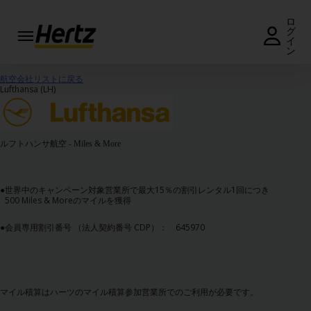
ロ
グ
イ
ン
予
約・
航空会社リストに戻る
料金
Lufthansa (LH)
照会
予約
ルフトハンサ航空 - Miles & More
の変
更・
キャ
ンセ
●
世界中のキャンペーン対象営業所で最大15％の割引レンタル1回につき
500 Miles & Moreのマイルを獲得
ル
●
会員専用割引番号 （法人契約番号 CDP）： 645970
営
業
所
キ
マイル積算はハーツのマイル積算参加営業所でのご利用が必要です。
ャ