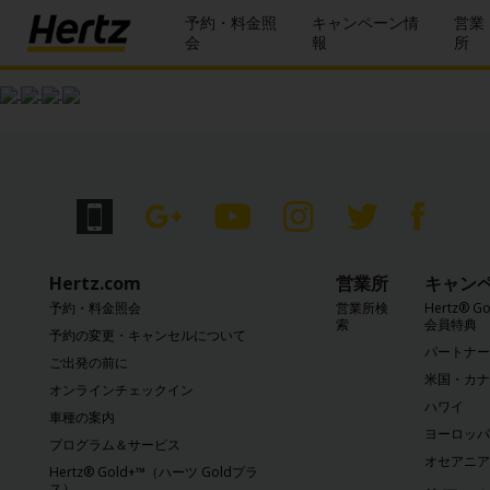
予約・料金照
キャンペーン情
営業
会
報
所
予
約・
料金
照会
予約
の変
更・
キャ
Hertz.com
営業所
キャン
ンセ
予約・料金照会
営業所検
Hertz® 
ル
索
会員特典
予約の変更・キャンセルについて
パートナー
ご出発の前に
営
米国・カナ
業
オンラインチェックイン
ハワイ
所
車種の案内
ヨーロッパ
プログラム＆サービス
キ
オセアニア
Hertz® Gold+™（ハーツ Goldプラ
ャ
ス）