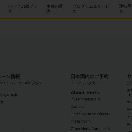
ハーツGoldプラ
車種の案
プログラム＆サービ
運転手
ス
内
ス
ス
ペーン情報
日本国内のご予約
サ
Gold+™（ハーツ Goldプラス）
トヨタレンタカー
お
運
About Hertz
からの特典
（
Investor Relations
ダ
マ
Careers
利
Hertz Executive Officers
ア
Press Room
Aus
Other Hertz Companies
ハ