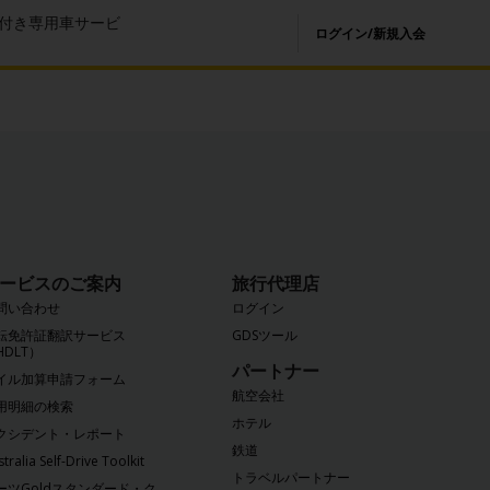
付き専用車サービ
ログイン/新規入会
ービスのご案内
旅行代理店
問い合わせ
ログイン
転免許証翻訳サービス
GDSツール
HDLT）
パートナー
イル加算申請フォーム
航空会社
用明細の検索
ホテル
クシデント・レポート
鉄道
tralia Self-Drive Toolkit
トラベルパートナー
ーツGoldスタンダード・ク