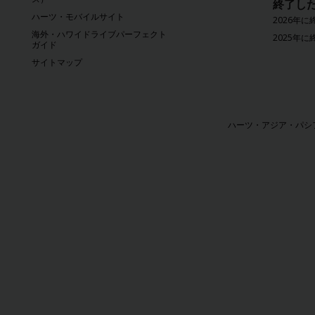
終了し
ン
ハーツ・モバイルサイト
2026年
ペ
海外・ハワイドライブパーフェクト
ー
2025年
ガイド
ン
サイトマップ
情
報
ハー
ツ
ハーツ・アジア・パシフィック株
Gold
プラ
ス・
リワ
ーズ
入会
JA/JP
予
約・
料金