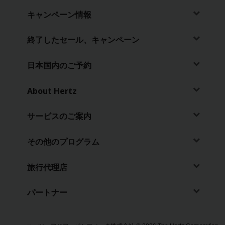
ン
キャンペーン情報
ペ
ー
ン
終了したセール、キャンペーン
情
報
日本国内のご予約
ハー
ツ
About Hertz
Gold
プラ
サービスのご案内
ス・
リワ
ーズ
その他のプログラム
入会
旅行代理店
JA/JP
パートナー
予
約・
料金