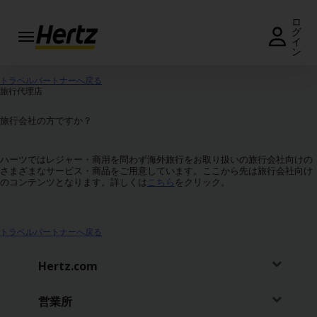
ロ
グ
イ
ン
予
約・
トラベルパートナーへ戻る
料金
旅行代理店
照会
旅行会社の方ですか？
予約
の変
ハーツではレジャー・商用を問わず海外旅行をお取り扱いの旅行会社向けの
更・
さまざまなサービス・商品をご用意しています。ここから先は旅行会社向け
キャ
のコンテンツとなります。詳しくは
こちら
をクリック。
ンセ
ル
トラベルパートナーへ戻る
営
業
Hertz.com
所
キ
営業所
ャ