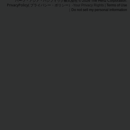
ハーツ・アジア・パシフィック株式会社 © 2026 The Hertz Corporation.
照会
PrivacyPolicy( プライバシー・ポリシー）
-Your Privacy Rights |
Terms of Use
｜
Do not sell my personal information
キ
ャ
ン
ペ
ー
ン
情
報
営
業
所
ハー
ツ
Gold
プラ
ス