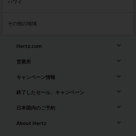
ハワイ
ン
ペ
ー
ン
その他の地域
情
報
Hertz.com
ハー
ツ
Gold
営業所
プラ
ス・
キャンペーン情報
リワ
ーズ
入会
終了したセール、キャンペーン
JA/JP
日本国内のご予約
予
About Hertz
約・
料金