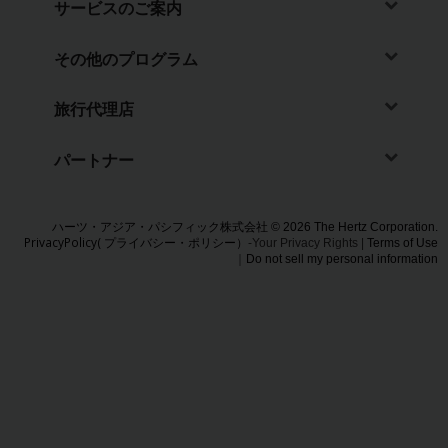
サービスのご案内
照会
その他のプログラム
キ
ャ
旅行代理店
ン
ペ
ー
パートナー
ン
情
報
ハーツ・アジア・パシフィック株式会社 © 2026 The Hertz Corporation.
PrivacyPolicy( プライバシー・ポリシー）
-Your Privacy Rights |
Terms of Use
｜
Do not sell my personal information
営
業
所
ハー
ツ
Gold
プラ
ス