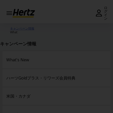
ロ
グ
イ
ン
予
約・
キャンペーン情報
What
料金
照会
キャンペーン情報
予約
の変
更・
What's New
キャ
ンセ
ル
ハーツGoldプラス・リワーズ会員特典
営
業
所
米国・カナダ
キ
ャ