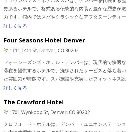
ブラウンパレス・ホテル＆スパは、デンバーを代表する歴
史あるホテルで、格式ある伝統的な内装と豊かな歴史が魅
力です。館内ではスパやクラシックなアフタヌーンティー
を楽しめるほか、長年にわたり多くのゲストに愛されてき
詳しく見る
た落ち着いた雰囲気が広がっています。また、上質なレス
Four Seasons Hotel Denver
トランも併設されており、館内でゆったりと食事を楽しむ
ことができます。
1111 14th St, Denver, CO 80202
フォーシーズンズ・ホテル・デンバーは、現代的で快適な
滞在を提供するホテルで、洗練されたサービスと落ち着い
た雰囲気が特徴です。スパ施設や充実したフィットネス設
備など、ウェルネス面での利用に適しており、すべてが整
詳しく見る
った快適な滞在を重視する方に向いています。観光と同じ
The Crawford Hotel
くらい滞在中の快適さを重視する旅行に最適です。
1701 Wynkoop St, Denver, CO 80202
クロフォード・ホテルは、デンバー・ユニオンステーショ