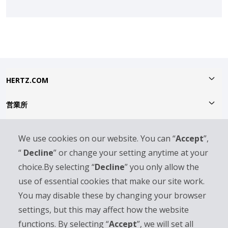
HERTZ.COM
営業所
キャンペーン情報
We use cookies on our website. You can “
Accept
”,
“
Decline
” or change your setting anytime at your
終了したセール、キャンペーン
choice.By selecting “
Decline
” you only allow the
日本国内のご予約
use of essential cookies that make our site work.
You may disable these by changing your browser
ABOUT HERTZ
settings, but this may affect how the website
functions. By selecting “
Accept
”, we will set all
サービスのご案内