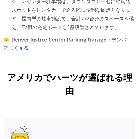
ションセンター駐車場は、ダウンタウン中心部や周辺
スポットをレンタカーで巡る際に便利な拠点となりま
す。屋内型の駐車施設で、合計772台分のスペースを備
え、EV用の充電ポートも2基設置されています。
Denver Justice Center Parking Garage：
デンバ
詳しく見る
ー・ジャスティスセンター市営駐車場は、市役所やダ
ウンタウン中心部周辺での昼間の移動に適した駐車施
設です。約636台分の駐車スペースを備え、EV用充電ポ
ートも設置されているため、一日を通して安心して利
アメリカでハーツが選ばれる理
用できます。
由
Cultural Center Complex Garage Parking：
ミュー
ジアムやギャラリー、シビックセンター周辺の徒歩ル
ープを中心に一日を計画する場合に便利な駐車場で
す。24時間利用可能で、Level 2のEV充電ポイントを3
基完備しています。