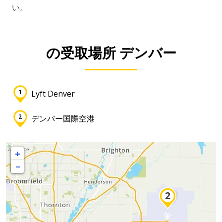
い。
の受取場所 デンバー
Lyft Denver
デンバー国際空港
+
−