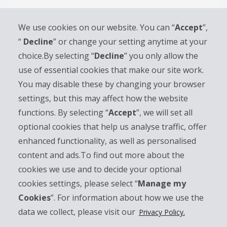
キャンペーン情報
We use cookies on our website. You can “
Accept
”,
“
Decline
” or change your setting anytime at your
終了したセール、キャンペーン
choice.By selecting “
Decline
” you only allow the
日本国内のご予約
use of essential cookies that make our site work.
You may disable these by changing your browser
ABOUT HERTZ
settings, but this may affect how the website
functions. By selecting “
Accept
”, we will set all
サービスのご案内
optional cookies that help us analyse traffic, offer
その他のプログラム
enhanced functionality, as well as personalised
content and ads.To find out more about the
旅行代理店
cookies we use and to decide your optional
cookies settings, please select “
Manage my
パートナー
Cookies
”. For information about how we use the
data we collect, please visit our
Privacy Policy.